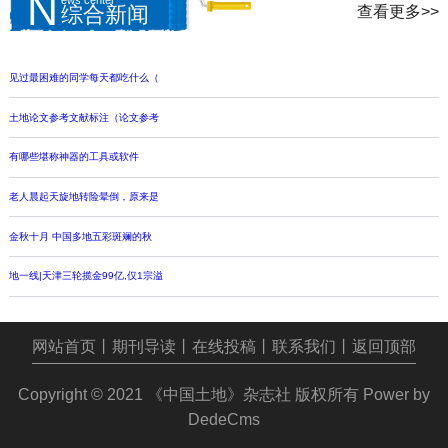
N
查看更多>>
综合新闻
见过最困难的同学每天都吃什么（
土地论文参考文献标注（论文参考
有哪些堪称神器的工具或软件
老人晨起天旋地转险晕倒，原来是
金秋十月 中国多地五彩斑斓的秋
地一线|天津三轮揽金99亿,仅1宗溢
网站首页
丨
期刊导读
丨
在线投稿
丨
联系我们
丨
返回顶部
Copyright © 2021
《中国土地》杂志社
版权所有
Power by
DedeCms